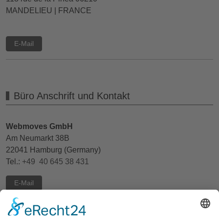
MANDELIEU | FRANCE
E-Mail
Büro Anschrift und Kontakt
Webmoves GmbH
Am Neumarkt 38B
22041 Hamburg (Germany)
Tel.:
+49 40 645 38 431
E-Mail