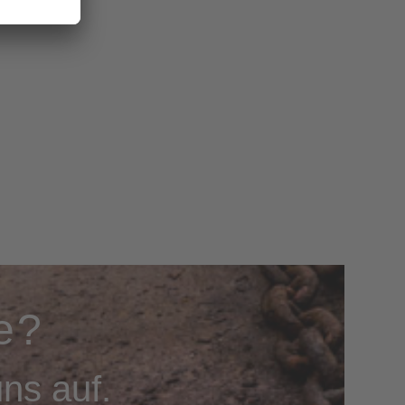
e?
ns auf.